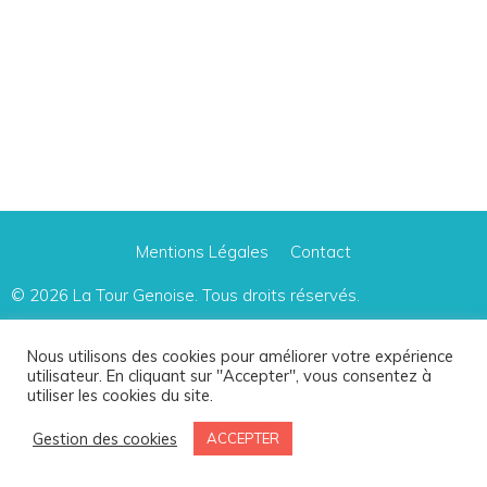
Mentions Légales
Contact
© 2026
La Tour Genoise
. Tous droits réservés.
Le site participe à plusieurs programmes d'affiliation, dont le Programme Partenaires
Nous utilisons des cookies pour améliorer votre expérience
utilisateur. En cliquant sur "Accepter", vous consentez à
d'Amazon Europe.
utiliser les cookies du site.
Ces programmes offrent une petite commission au webmaster lorsqu'une vente est
réalisée via un lien affilié.
Gestion des cookies
ACCEPTER