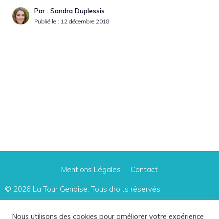
Par : Sandra Duplessis
Publié le :
12 décembre 2018
Mentions Légales
Contact
© 2026
La Tour Genoise
. Tous droits réservés.
Le site participe à plusieurs programmes d'affiliation, dont le Programme Partenaires
Nous utilisons des cookies pour améliorer votre expérience