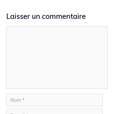
Laisser un commentaire
Commentaire
Nom
E-