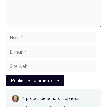
Nom
E-
mail
Site
web
A propos de Sandra Duplessis