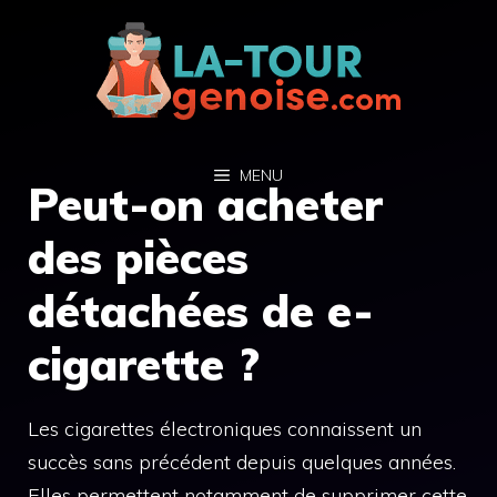
Aller
au
contenu
MENU
Peut-on acheter
des pièces
détachées de e-
cigarette ?
Les cigarettes électroniques connaissent un
succès sans précédent depuis quelques années.
Elles permettent notamment de supprimer cette