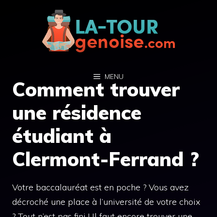
Aller
au
contenu
MENU
Comment trouver
une résidence
étudiant à
Clermont-Ferrand ?
Votre baccalauréat est en poche ? Vous avez
décroché une place à l’université de votre choix
? Tout n’est pas fini ! Il faut encore trouver une