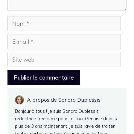
Nom
E-
mail
Site
web
A propos de Sandra Duplessis
Bonjour à tous ! Je suis Sandra Duplessis,
rédactrice freelance pour La Tour Genoise depuis
plus de 3 ans maintenant. Je suis ravie de traiter
toutes sortes d'actualités avec mes lecteurs.