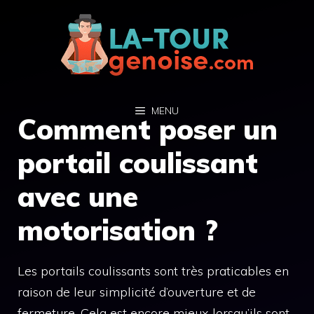
Aller
au
contenu
MENU
Comment poser un
portail coulissant
avec une
motorisation ?
Les portails coulissants sont très praticables en
raison de leur simplicité d’ouverture et de
fermeture. Cela est encore mieux lorsqu’ils sont