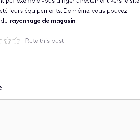
t par exemple vous diriger directement vers le site
heté leurs équipements. De même, vous pouvez
x du
rayonnage
de
magasin
.
Rate this post
e