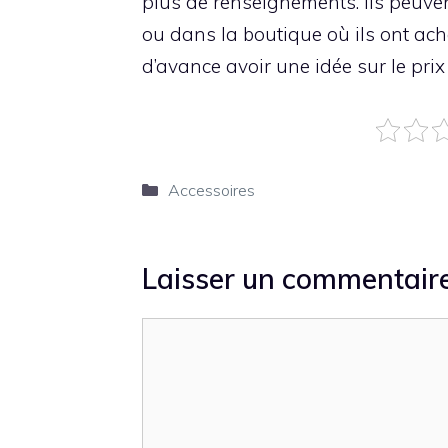
plus de renseignements. Ils peuven
ou dans la boutique où ils ont ac
d’avance avoir une idée sur le pri
Catégories
Accessoires
Laisser un commentair
Commentaire