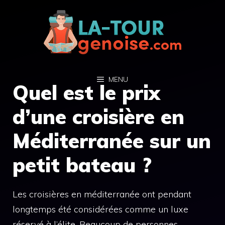
Aller
au
contenu
MENU
Quel est le prix
d’une croisière en
Méditerranée sur un
petit bateau ?
Les croisières en méditerranée ont pendant
longtemps été considérées comme un luxe
réservé à l’élite. Beaucoup de personnes