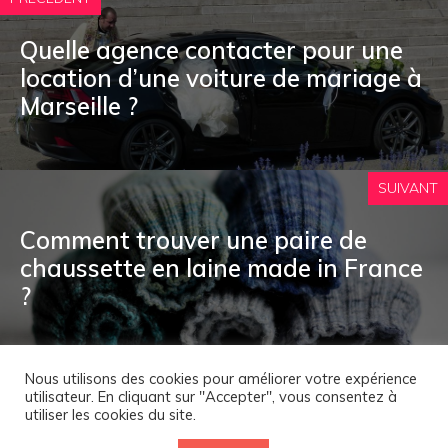
Quelle agence contacter pour une
location d’une voiture de mariage à
Marseille ?
SUIVANT
Comment trouver une paire de
chaussette en laine made in France
?
Nous utilisons des cookies pour améliorer votre expérience
utilisateur. En cliquant sur "Accepter", vous consentez à
Mentions Légales
Contact
utiliser les cookies du site.
© 2026
La Tour Genoise
. Tous droits réservés.