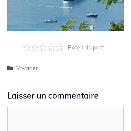
Rate this post
Catégories
Voyager
Laisser un commentaire
Commentaire