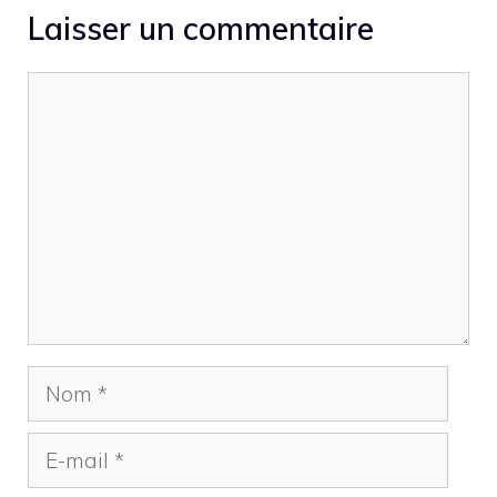
Laisser un commentaire
Commentaire
Nom
E-
mail