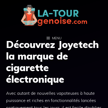
Aller
au
contenu
MENU
Découvrez Joyetech
la marque de
cigarette
électronique
Avec autant de nouvelles vapoteuses à haute
puissance et riches en fonctionnalités lancées
pratiquement tous les jours, il est facile d’oublier