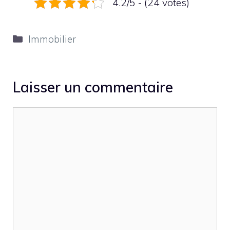
4.2/5 - (24 votes)
Catégories
Immobilier
Laisser un commentaire
Commentaire