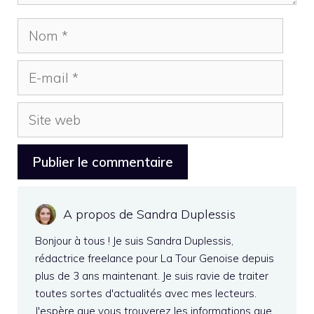
Nom
E-
mail
Site
web
A propos de Sandra Duplessis
Bonjour à tous ! Je suis Sandra Duplessis,
rédactrice freelance pour La Tour Genoise depuis
plus de 3 ans maintenant. Je suis ravie de traiter
toutes sortes d'actualités avec mes lecteurs.
J'espère que vous trouverez les informations que