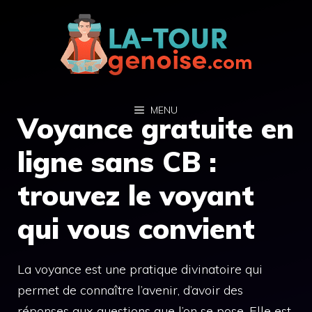
Aller
au
contenu
MENU
Voyance gratuite en
ligne sans CB :
trouvez le voyant
qui vous convient
La voyance est une pratique divinatoire qui
permet de connaître l’avenir, d’avoir des
réponses aux questions que l’on se pose. Elle est