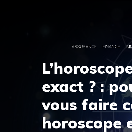
Aller
au
contenu
ASSURANCE
FINANCE
IM
L’horoscope 
exact ? : po
vous faire 
horoscope e