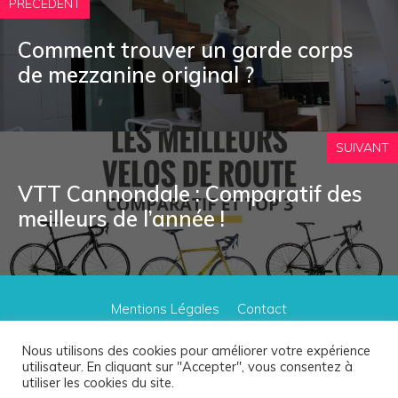
PRECEDENT
Comment trouver un garde corps
de mezzanine original ?
SUIVANT
VTT Cannondale : Comparatif des
meilleurs de l’année !
Mentions Légales
Contact
© 2026
La Tour Genoise
. Tous droits réservés.
Nous utilisons des cookies pour améliorer votre expérience
utilisateur. En cliquant sur "Accepter", vous consentez à
utiliser les cookies du site.
Le site participe à plusieurs programmes d'affiliation, dont le Programme Partenaires