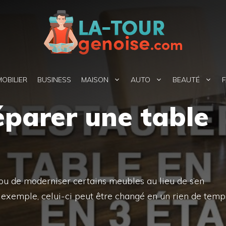
MOBILIER
BUSINESS
MAISON
AUTO
BEAUTÉ
F
parer une table
 ou de moderniser certains meubles au lieu de s’en
 exemple, celui-ci peut être changé en un rien de temp