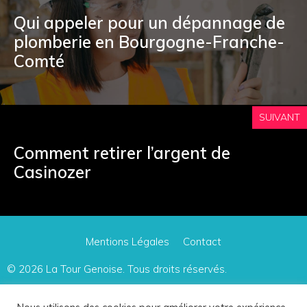
Qui appeler pour un dépannage de
plomberie en Bourgogne-Franche-
Comté
SUIVANT
Comment retirer l’argent de
Casinozer
Mentions Légales
Contact
© 2026
La Tour Genoise
. Tous droits réservés.
Le site participe à plusieurs programmes d'affiliation, dont le Programme Partenaires