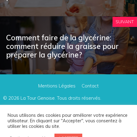
SUIVANT
Comment faire de la glycérine:
comment réduire la graisse pour
préparer la glycérine?
Mentions Légales
Contact
© 2026
La Tour Genoise
. Tous droits réservés.
Le site participe à plusieurs programmes d'affiliation, dont le Programme Partenaires
Nous utilisons des cookies pour améliorer votre expérience
utilisateur. En cliquant sur "Accepter", vous consentez à
d'Amazon Europe.
utiliser les cookies du site.
Ces programmes offrent une petite commission au webmaster lorsqu'une vente est
réalisée via un lien affilié.