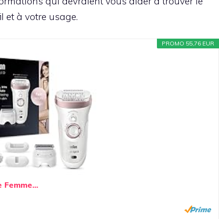
rmations qui devraient vous aider à trouver le
l et à votre usage.
PROMO 55,76 EUR
e Femme...