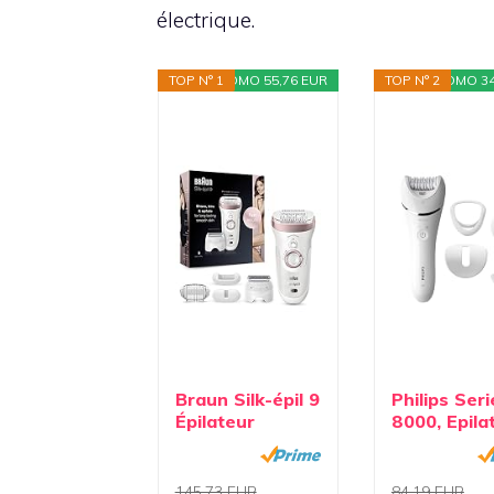
électrique.
TOP N° 1
PROMO 55,76 EUR
TOP N° 2
PROMO 34
Braun Silk-épil 9
Philips Seri
Épilateur
8000, Epila
Électrique
Wet & Dry 
Femme...
fil...
145,73 EUR
84,19 EUR