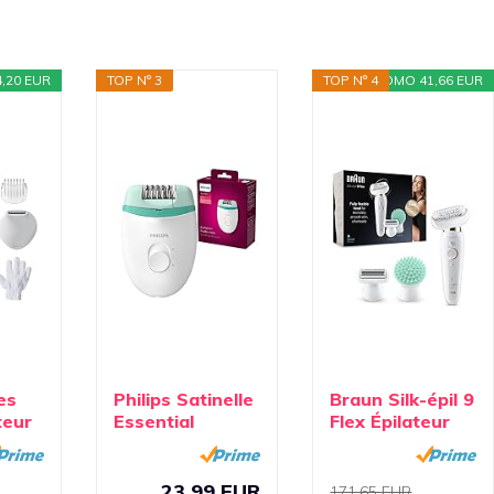
,20 EUR
TOP N° 3
TOP N° 4
PROMO 41,66 EUR
es
Philips Satinelle
Braun Silk-épil 9
teur
Essential
Flex Épilateur
sans
BRE224/00
Électrique...
Épilateur...
23,99 EUR
171,65 EUR