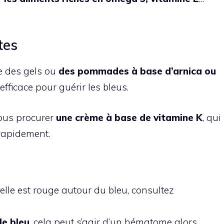
tes
e des gels ou
des pommades à base d’arnica ou
 efficace pour guérir les bleus.
us procurer
une crème à base de vitamine K
, qui
 rapidement.
’elle est rouge autour du bleu, consultez
le bleu
, cela peut s’agir d’un hématome alors