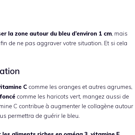
er la zone autour du bleu d’environ 1 cm
, mais
in de ne pas aggraver votre situation. Et si cela
tation
vitamine C
comme les oranges et autres agrumes,
 foncé
comme les haricots vert, mangez aussi de
amine C contribue à augmenter le collagène autour
s permettra de guérir le bleu.
r les aliments riches en oméga 3, vitamine E
…