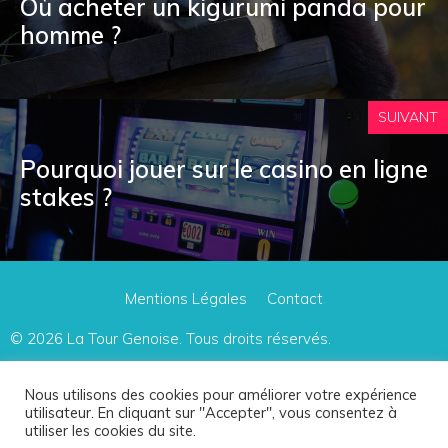
Où acheter un kigurumi panda pour
homme ?
SUIVANT
Pourquoi jouer sur le casino en ligne
stakes ?
Mentions Légales
Contact
© 2026
La Tour Genoise
. Tous droits réservés.
Le site participe à plusieurs programmes d'affiliation, dont le Programme Partenaires
Nous utilisons des cookies pour améliorer votre expérience
utilisateur. En cliquant sur "Accepter", vous consentez à
d'Amazon Europe.
utiliser les cookies du site.
Ces programmes offrent une petite commission au webmaster lorsqu'une vente est