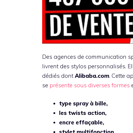
Des agences de communication spé
livrent des stylos personnalisés. E
dédiés dont
Alibaba.com
. Cette a
se
présente sous diverses formes
e
type spray à bille,
les twists action,
encre effaçable,
stylet multifonction,