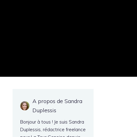
e
A propos de Sandra
Duplessis
Bonjour à tous ! Je suis Sandra
Duplessis, rédactrice freelance