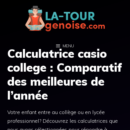
Aller
au
contenu
MENU
Calculatrice casio
college : Comparatif
des meilleures de
l’année
Votre enfant entre au collège ou en lycée
professionnel? Découvrez les calculatrices que
nous avons sélectionnées pour répondre à