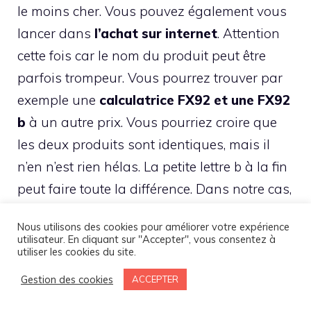
le moins cher. Vous pouvez également vous
lancer dans
l’achat sur internet
. Attention
cette fois car le nom du produit peut être
parfois trompeur. Vous pourrez trouver par
exemple une
calculatrice FX92 et une FX92
b
à un autre prix. Vous pourriez croire que
les deux produits sont identiques, mais il
n’en n’est rien hélas. La petite lettre b à la fin
peut faire toute la différence. Dans notre cas,
il s’agit en fait du
nouveau et de l’ancien
Nous utilisons des cookies pour améliorer votre expérience
modèle
. Les fonctions restent les mêmes,
utilisateur. En cliquant sur "Accepter", vous consentez à
utiliser les cookies du site.
mais vous perdrez certaines options
supplémentaires qui pourraient faire gagner
Gestion des cookies
ACCEPTER
du temps. Enfin, la dernière option est de