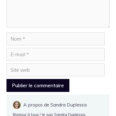
Nom
E-
mail
Site
web
A propos de Sandra Duplessis
Bonjour à tous ! Je suis Sandra Duplessis,