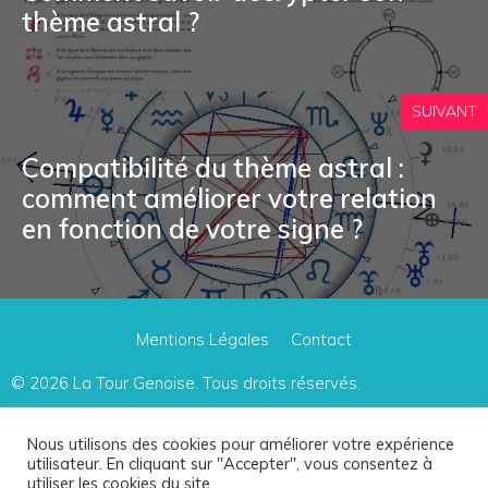
thème astral ?
SUIVANT
Compatibilité du thème astral :
comment améliorer votre relation
en fonction de votre signe ?
Mentions Légales
Contact
© 2026
La Tour Genoise
. Tous droits réservés.
Le site participe à plusieurs programmes d'affiliation, dont le Programme Partenaires
Nous utilisons des cookies pour améliorer votre expérience
utilisateur. En cliquant sur "Accepter", vous consentez à
d'Amazon Europe.
utiliser les cookies du site.