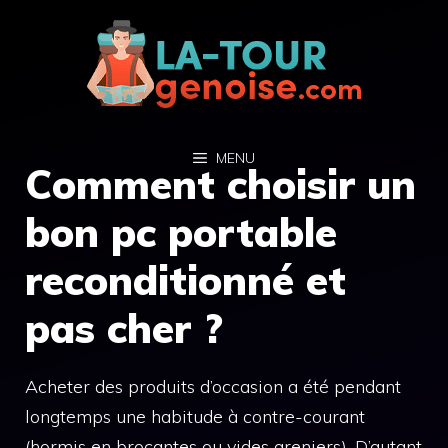
Aller
au
contenu
MENU
Comment choisir un
bon pc portable
reconditionné et
pas cher ?
Acheter des produits d’occasion a été pendant
longtemps une habitude à contre-courant
(hormis en brocantes ou vides greniers). D’autant