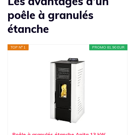
Les avantages d’un
poêle à granulés
étanche
TOP N° 1
PROMO 81,90 EUR
Poêle à granulés étanche Anita 13 kW