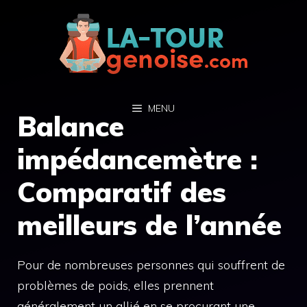
Aller
au
contenu
MENU
Balance
impédancemètre :
Comparatif des
meilleurs de l’année
Pour de nombreuses personnes qui souffrent de
problèmes de poids, elles prennent
généralement un allié en se procurant une