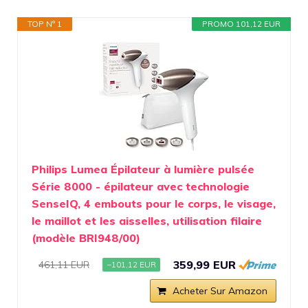
TOP N° 1
PROMO 101,12 EUR
Philips Lumea Épilateur à lumière pulsée
Série 8000 - épilateur avec technologie
SenseIQ, 4 embouts pour le corps, le visage,
le maillot et les aisselles, utilisation filaire
(modèle BRI948/00)
359,99 EUR
461,11 EUR
−101,12 EUR
Acheter Sur Amazon