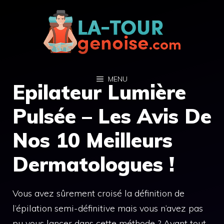
Aller
au
contenu
MENU
Epilateur Lumière
Pulsée – Les Avis De
Nos 10 Meilleurs
Dermatologues !
Vous avez sûrement croisé la définition de
l’épilation semi-définitive mais vous n’avez pas
pu vous lancer dans cette méthode ? Avant tout,