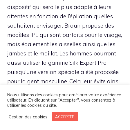
dispositif qui sera le plus adapté à leurs
attentes en fonction de l’épilation qu’elles
souhaitent envisager. Braun propose des
modèles IPL qui sont parfaits pour le visage,
mais également les aisselles ainsi que les
jambes et le maillot. Les hommes pourront
aussi utiliser la gamme Silk Expert Pro
puisqu’une version spéciale a été proposée
pour la gent masculine. Cela leur évite ainsi
de prendre l’épilateur de leur compagne.
Nous utilisons des cookies pour améliorer votre expérience
utilisateur. En cliquant sur "Accepter", vous consentez à
utiliser les cookies du site.
Si vous devez acheter un seul pack, sachez
Gestion des cookies
que nous vous recommandons le PL5129
ACCEPTER
puisque vous aurez tout le nécessaire pour