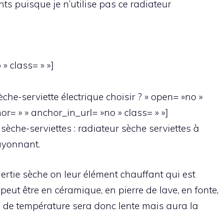
s puisque je n’utilise pas ce radiateur
» class= » »]
èche-serviette électrique choisir ? » open= »no »
hor= » » anchor_in_url= »no » class= » »]
r sèche-serviettes : radiateur sèche serviettes à
ayonnant.
nertie sèche on leur élément chauffant qui est
t peut être en céramique, en pierre de lave, en fonte,
e de température sera donc lente mais aura la