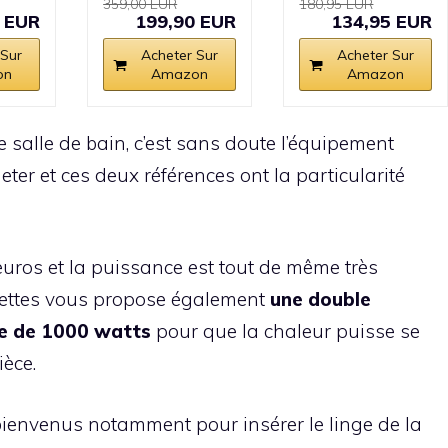
359,00 EUR
180,95 EUR
 EUR
199,90 EUR
134,95 EUR
 Sur
Acheter Sur
Acheter Sur
on
Amazon
Amazon
e salle de bain, c’est sans doute l’équipement
er et ces deux références ont la particularité
uros et la puissance est tout de même très
viettes vous propose également
une double
ie de 1000 watts
pour que la chaleur puisse se
ièce.
ienvenus notamment pour insérer le linge de la